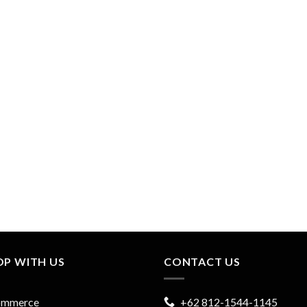
OP WITH US
CONTACT US
ommerce
+62 812-1544-1145