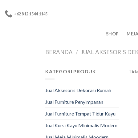
Skip
to
+62 812 1544 1145
content
SHOP
MEJ
BERANDA
/
JUAL AKSESORIS D
KATEGORI PRODUK
Tida
Jual Aksesoris Dekorasi Rumah
Jual Furniture Penyimpanan
Jual Furniture Tempat Tidur Kayu
Jual Kursi Kayu Minimalis Modern
Jual Meja Minimalis Moodern