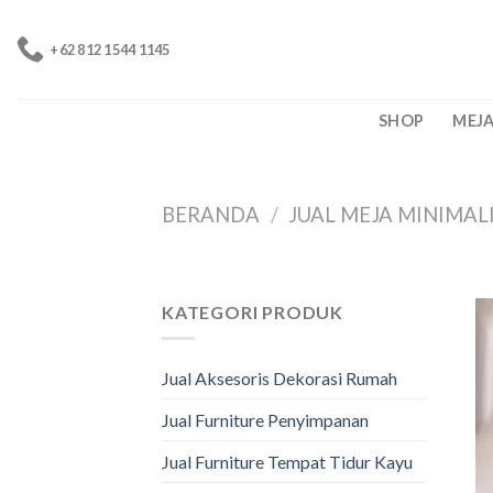
Skip
to
+62 812 1544 1145
content
SHOP
MEJ
BERANDA
/
JUAL MEJA MINIMA
KATEGORI PRODUK
Jual Aksesoris Dekorasi Rumah
Jual Furniture Penyimpanan
Jual Furniture Tempat Tidur Kayu