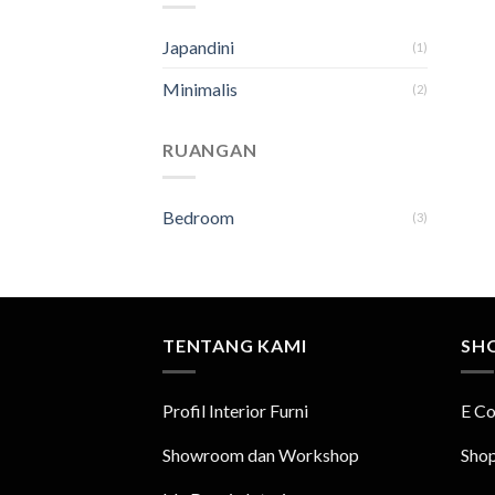
Japandini
(1)
Minimalis
(2)
RUANGAN
Bedroom
(3)
TENTANG KAMI
SH
Profil Interior Furni
E C
Showroom dan Workshop
Sho