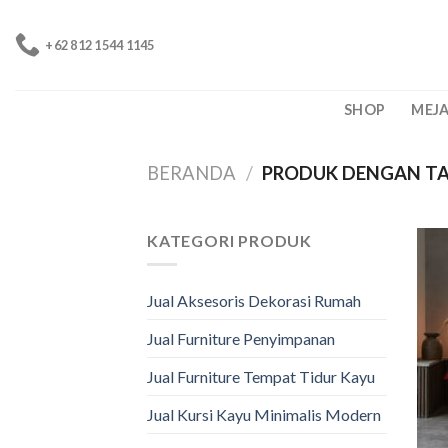
Skip
to
+62 812 1544 1145
content
SHOP
MEJ
BERANDA
/
PRODUK DENGAN TAG
KATEGORI PRODUK
Jual Aksesoris Dekorasi Rumah
Jual Furniture Penyimpanan
Jual Furniture Tempat Tidur Kayu
Jual Kursi Kayu Minimalis Modern