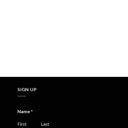
SIGN UP
Name
*
First
Last