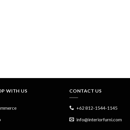
OP WITH US
CONTACT US
ommerce
+62 812-1544-1145
p
info@interiorfurni.com