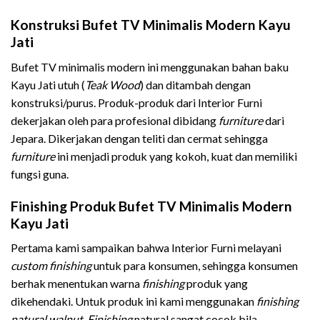
Konstruksi Bufet TV Minimalis Modern Kayu
Jati
Bufet TV minimalis modern ini menggunakan bahan baku
Kayu Jati utuh (
Teak Wood
) dan ditambah dengan
konstruksi/purus. Produk-produk dari Interior Furni
dekerjakan oleh para profesional dibidang
furniture
dari
Jepara. Dikerjakan dengan teliti dan cermat sehingga
furniture
ini menjadi produk yang kokoh, kuat dan memiliki
fungsi guna.
Finishing Produk Bufet TV Minimalis Modern
Kayu Jati
Pertama kami sampaikan bahwa Interior Furni melayani
custom finishing
untuk para konsumen, sehingga konsumen
berhak menentukan warna
finishing
produk yang
dikehendaki. Untuk produk ini kami menggunakan
finishing
natural walnut
.
Finishing
natural sangat cocok bila