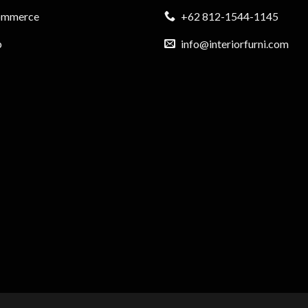
ommerce
+62 812-1544-1145
p
info@interiorfurni.com