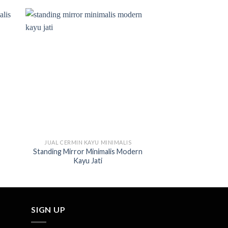
JUAL CERMIN KAYU MINIMALIS
JUAL CERMIN KA
Standing Mirror Minimalis Modern
Cermin Dinding Aes
Kayu Jati
Minim
SIGN UP