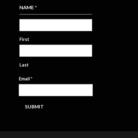
NAME
*
First
Last
Email
*
SUBMIT