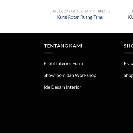
JUAL OCCASIONAL CHAIR MINIMALIS
JU
Kursi Rotan Ruang Tamu
KU
TENTANG KAMI
SH
Profil Interior Furni
E C
Showroom dan Workshop
Sho
Ide Desain Interior