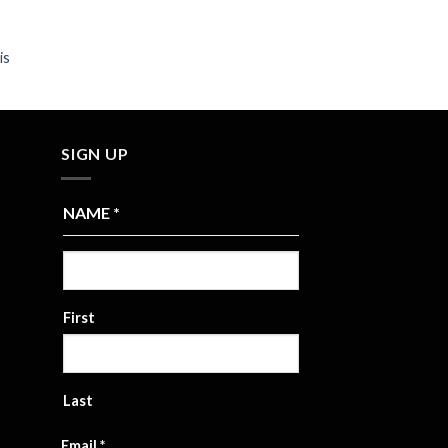
is
SIGN UP
NAME
*
First
Last
Email
*