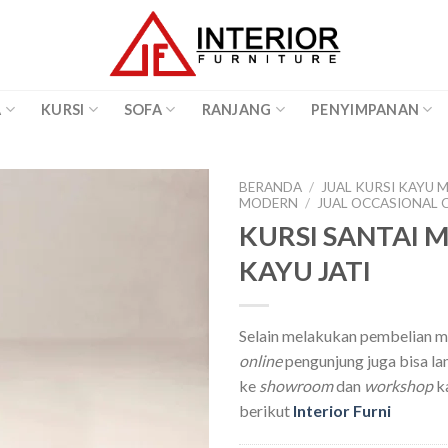
A
KURSI
SOFA
RANJANG
PENYIMPANAN
BERANDA
/
JUAL KURSI KAYU M
MODERN
/
JUAL OCCASIONAL C
KURSI SANTAI M
KAYU JATI
Selain melakukan pembelian me
online
pengunjung juga bisa l
ke
showroom
dan
workshop
k
berikut
Interior Furni