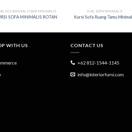
AL OCCASIONAL CHAIR MINIMALIS
JUAL SOFA MINIMALIS
RSI SOFA MINIMALIS ROTAN
Kursi Sofa Ruang Tamu Minimal
OP WITH US
CONTACT US
ommerce
+62 812-1544-1145
p
info@interiorfurni.com