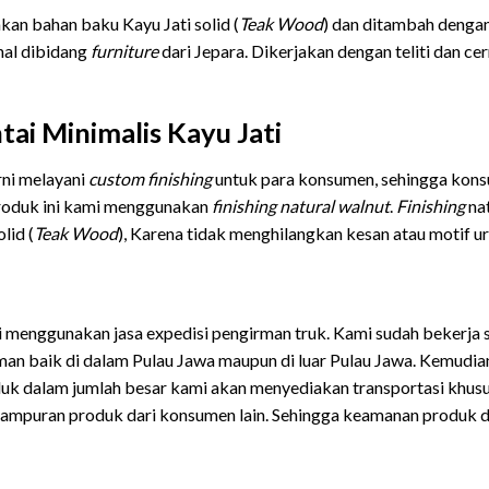
akan bahan baku Kayu Jati solid (
Teak Wood
) dan ditambah dengan
onal dibidang
furniture
dari Jepara. Dikerjakan dengan teliti dan c
tai Minimalis Kayu Jati
rni melayani
custom finishing
untuk para konsumen, sehingga kon
roduk ini kami menggunakan
finishing
natural walnut
.
Finishing
nat
lid (
Teak Wood
), Karena tidak menghilangkan kesan atau motif ur
ni menggunakan jasa expedisi pengirman truk. Kami sudah bekerja 
iman baik di dalam Pulau Jawa maupun di luar Pulau Jawa. Kemudi
uk dalam jumlah besar kami akan menyediakan transportasi khu
ampuran produk dari konsumen lain. Sehingga keamanan produk da