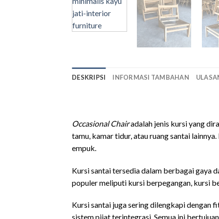
DESKRIPSI
INFORMASI TAMBAHAN
ULASAN
kursi santai minimalis
Occasional Chair
adalah jenis kursi yang di
tamu, kamar tidur, atau ruang santai lainny
empuk.
Kursi santai tersedia dalam berbagai gaya d
populer meliputi kursi berpegangan, kursi b
Kursi santai juga sering dilengkapi dengan 
sistem pijat terintegrasi. Semua ini bertuj