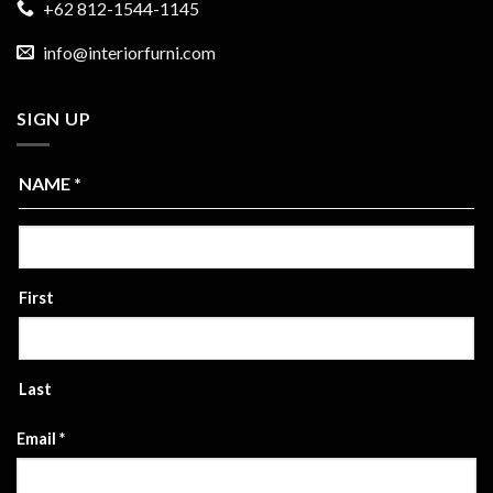
+62 812-1544-1145
info@interiorfurni.com
SIGN UP
NAME
*
First
Last
Email
*