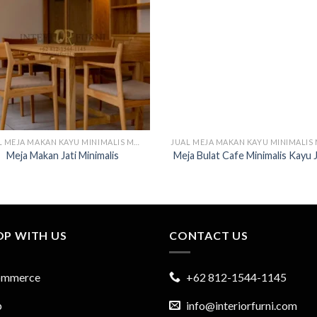
JUAL MEJA MAKAN KAYU MINIMALIS MODERN
Meja Makan Jati Minimalis
Meja Bulat Cafe Minimalis Kayu J
OP WITH US
CONTACT US
ommerce
+62 812-1544-1145
p
info@interiorfurni.com