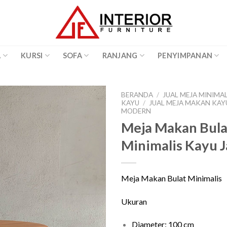
A
KURSI
SOFA
RANJANG
PENYIMPANAN
BERANDA
/
JUAL MEJA MINIMA
KAYU
/
JUAL MEJA MAKAN KAY
MODERN
Meja Makan Bula
Minimalis Kayu J
Meja Makan Bulat Minimalis
Ukuran
Diameter: 100 cm