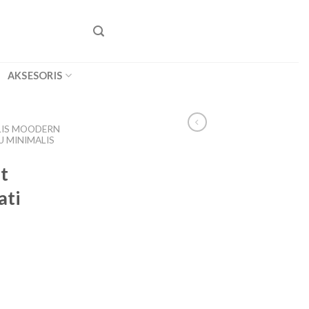
AKSESORIS
LIS MOODERN
U MINIMALIS
t
ati