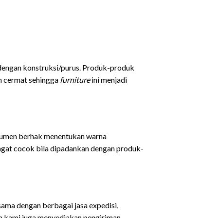
dengan konstruksi/purus. Produk-produk
an cermat sehingga
furniture
ini menjadi
sumen berhak menentukan warna
ngat cocok bila dipadankan dengan produk-
sama dengan berbagai jasa expedisi,
an kami juga menyediakan pengiriman