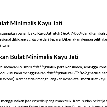
at Minimalis Kayu Jati
enggunakan bahan baku Kayu Jati utuh (
Teak Wood
) dan ditambah 
fesional dibidang
furniture
dari Jepara. Dikerjakan dengan teliti d
i guna.
an Bulat Minimalis Kayu Jati
rni melayani
custom finishing
untuk para konsumen, sehingga kon
roduk ini kami menggunakan
finishing
natural.
Finishing
natural sa
eak Wood). Karena tidak menghilangkan kesan atau motif urat kayu.
ni menggunakan jasa expedisi pengirman truk. Kami sudah bekerja 
iman baik di dalam Pulau Jawa maupun di luar Pulau Jawa. Kemudi