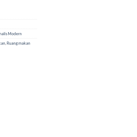
malis Modern
kan
,
Ruang makan