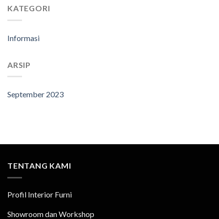
KATEGORI
Informasi
ARSIP
September 2023
TENTANG KAMI
Profil Interior Furni
Showroom dan Workshop