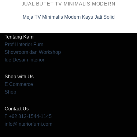
JUAL BUFET TV MINIMALIS MODERN
Meja TV Minimalis Modern Kayu Jati Solid
Tentang Kami
Profil Interior Furni
Showroom dan Workshop
Ide Desain Interior
Shop with Us
E Commerce
Shop
Contact Us
+62 812-1544-1145
info@interiorfurni.com