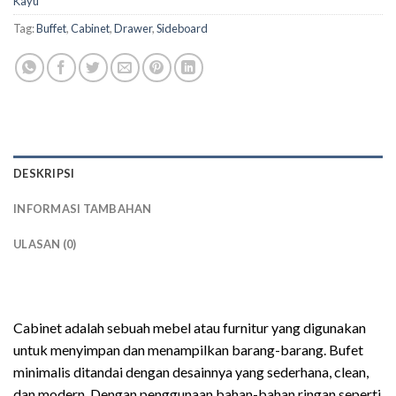
Kayu
Tag:
Buffet
,
Cabinet
,
Drawer
,
Sideboard
DESKRIPSI
INFORMASI TAMBAHAN
ULASAN (0)
drawer laci minimalis
Cabinet adalah sebuah mebel atau furnitur yang digunakan
untuk menyimpan dan menampilkan barang-barang. Bufet
minimalis ditandai dengan desainnya yang sederhana, clean,
dan modern. Dengan penggunaan bahan-bahan ringan seperti