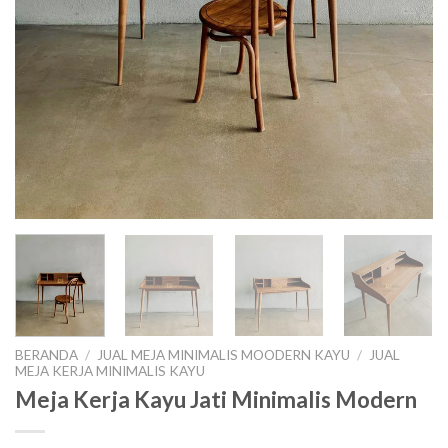
BERANDA
/
JUAL MEJA MINIMALIS MOODERN KAYU
/
JUAL
MEJA KERJA MINIMALIS KAYU
Meja Kerja Kayu Jati Minimalis Modern