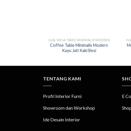
JUAL MEJA TAMU MINIMALIS MODERN
JU
Coffee Table Minimalis Modern
Me
Kayu Jati Kaki Besi
TENTANG KAMI
SH
Profil Interior Furni
E C
Showroom dan Workshop
Sho
Ide Desain Interior