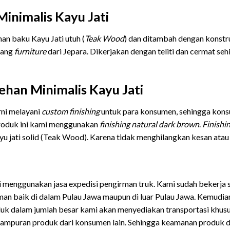
inimalis Kayu Jati
an baku Kayu Jati utuh (
Teak Wood
) dan ditambah dengan konstru
dang
furniture
dari Jepara. Dikerjakan dengan teliti dan cermat se
ehan Minimalis Kayu Jati
rni melayani
custom finishing
untuk para konsumen, sehingga kon
roduk ini kami menggunakan
finishing
natural dark brown
.
Finishi
u jati solid (Teak Wood). Karena tidak menghilangkan kesan atau 
ni menggunakan jasa expedisi pengirman truk. Kami sudah bekerja 
iman baik di dalam Pulau Jawa maupun di luar Pulau Jawa. Kemudi
uk dalam jumlah besar kami akan menyediakan transportasi khu
ampuran produk dari konsumen lain. Sehingga keamanan produk da