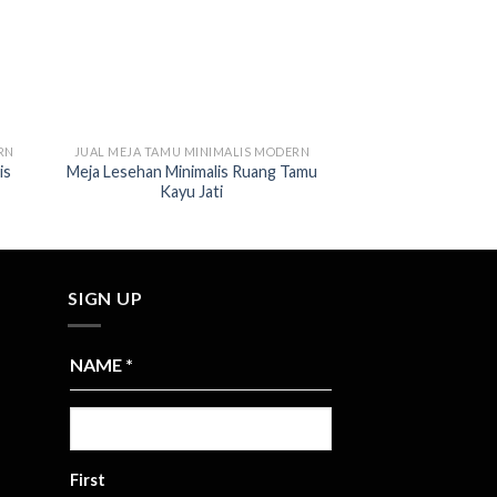
RN
JUAL MEJA TAMU MINIMALIS MODERN
JUAL MEJA TAMU M
is
Meja Lesehan Minimalis Ruang Tamu
Meja Tamu Bulat Ka
Kayu Jati
Mode
SIGN UP
NAME
*
First