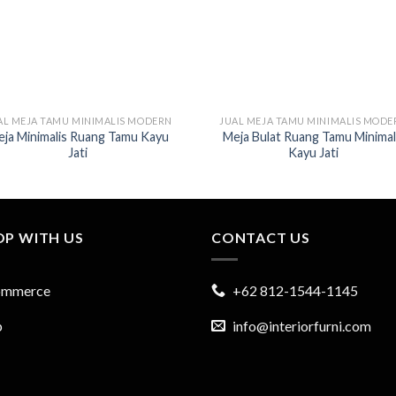
AL MEJA TAMU MINIMALIS MODERN
JUAL MEJA TAMU MINIMALIS MODE
ja Minimalis Ruang Tamu Kayu
Meja Bulat Ruang Tamu Minimal
Jati
Kayu Jati
OP WITH US
CONTACT US
ommerce
+62 812-1544-1145
p
info@interiorfurni.com