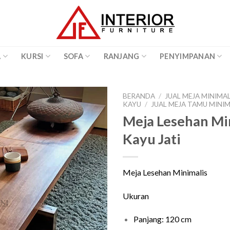
A
KURSI
SOFA
RANJANG
PENYIMPANAN
BERANDA
/
JUAL MEJA MINIMA
KAYU
/
JUAL MEJA TAMU MINI
Meja Lesehan Mi
Kayu Jati
Meja Lesehan Minimalis
Ukuran
Panjang: 120 cm