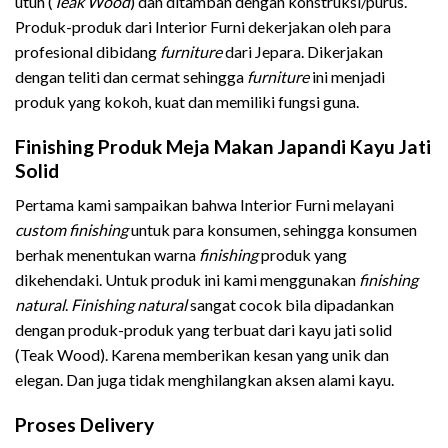
utuh (
Teak Wood
) dan ditambah dengan konstruksi/purus.
Produk-produk dari Interior Furni dekerjakan oleh para
profesional dibidang
furniture
dari Jepara. Dikerjakan
dengan teliti dan cermat sehingga
furniture
ini menjadi
produk yang kokoh, kuat dan memiliki fungsi guna.
Finishing Produk Meja Makan Japandi Kayu Jati
Solid
Pertama kami sampaikan bahwa Interior Furni melayani
custom finishing
untuk para konsumen, sehingga konsumen
berhak menentukan warna
finishing
produk yang
dikehendaki. Untuk produk ini kami menggunakan
finishing
natural
.
Finishing
natural
sangat cocok bila dipadankan
dengan produk-produk yang terbuat dari kayu jati solid
(Teak Wood). Karena memberikan kesan yang unik dan
elegan. Dan juga tidak menghilangkan aksen alami kayu.
Proses Delivery