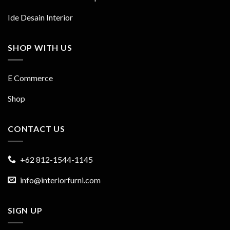
Ide Desain Interior
SHOP WITH US
E Commerce
Shop
CONTACT US
+62 812-1544-1145
info@interiorfurni.com
SIGN UP