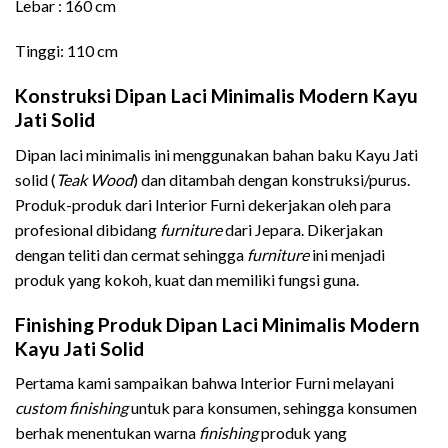
Lebar : 160 cm
Tinggi: 110 cm
Konstruksi Dipan Laci Minimalis Modern Kayu
Jati Solid
Dipan laci minimalis ini menggunakan bahan baku Kayu Jati
solid (
Teak Wood
) dan ditambah dengan konstruksi/purus.
Produk-produk dari Interior Furni dekerjakan oleh para
profesional dibidang
furniture
dari Jepara. Dikerjakan
dengan teliti dan cermat sehingga
furniture
ini menjadi
produk yang kokoh, kuat dan memiliki fungsi guna.
Finishing Produk Dipan Laci Minimalis Modern
Kayu Jati Solid
Pertama kami sampaikan bahwa Interior Furni melayani
custom finishing
untuk para konsumen, sehingga konsumen
berhak menentukan warna
finishing
produk yang