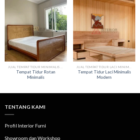
JUAL TEMPAT TIDUR MINIMALIS KAYU
JUAL TEMPAT TIDUR LACI MINIMALIS
Tempat Tidur Rotan
Tempat Tidur Laci Minimalis
Minimalis
Modern
TENTANG KAMI
Profil Interior Furni
Showroom dan Workshop