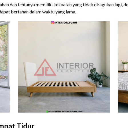
han dan tentunya memiliki kekuatan yang tidak diragukan lagi, de
 dapat bertahan dalam waktu yang lama.
empat Tidur