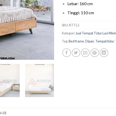
Lebar: 160 cm
Tinggi: 110 cm
SKU:
RTTL5
Kategori:
Jual Tempat Tidur Laci Mini
Tag:
Bed frame
,
Dipan
,
Tempat tidur
,
 (0)