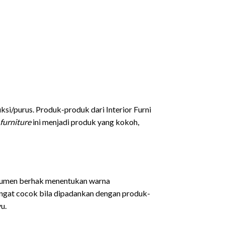
ksi/purus. Produk-produk dari Interior Furni
furniture
ini menjadi produk yang kokoh,
sumen berhak menentukan warna
ngat cocok bila dipadankan dengan produk-
u.