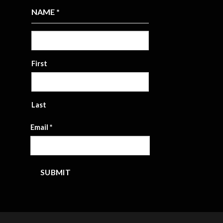
NAME
*
First
Last
Email
*
SUBMIT