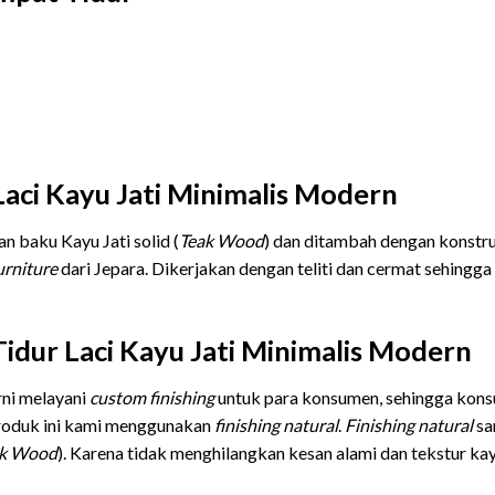
aci Kayu Jati Minimalis Modern
n baku Kayu Jati solid (
Teak Wood
) dan ditambah dengan konstru
urniture
dari Jepara. Dikerjakan dengan teliti dan cermat sehingga
idur Laci Kayu Jati Minimalis Modern
rni melayani
custom finishing
untuk para konsumen, sehingga kon
roduk ini kami menggunakan
finishing
natural
.
Finishing
natural
sa
ak Wood
). Karena tidak menghilangkan kesan alami dan tekstur kay