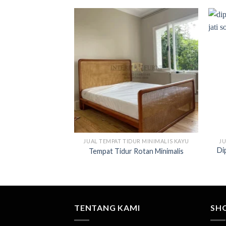
JUAL TEMPAT TIDUR MINIMALIS KAYU
JU
Di
Tempat Tidur Rotan Minimalis
TENTANG KAMI
SH