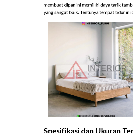
membuat dipan ini memiliki daya tarik tamba
yang sangat baik. Tentunya tempat tidur ini
Spesifikasi dan Ukuran T