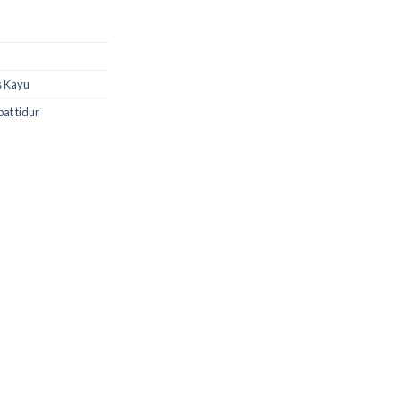
s Kayu
at tidur