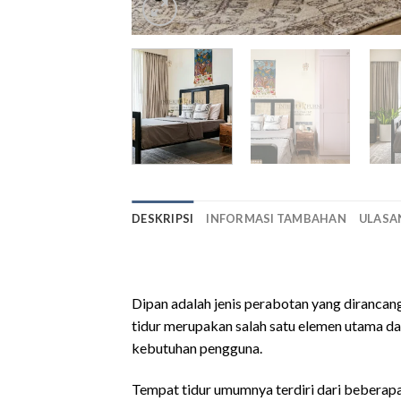
DESKRIPSI
INFORMASI TAMBAHAN
ULASAN
ranjang kayu
Dipan adalah jenis perabotan yang dirancang
tidur merupakan salah satu elemen utama dal
kebutuhan pengguna.
Tempat tidur umumnya terdiri dari beberapa