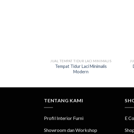
JUAL TEMPAT TIDUR LACI MINIMALIS
JU
Tempat Tidur Laci Minimalis
Modern
TENTANG KAMI
SH
Profil Interior Furni
E C
Showroom dan Workshop
Sho