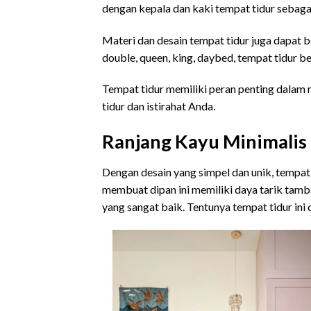
dengan kepala dan kaki tempat tidur sebaga
Materi dan desain tempat tidur juga dapat be
double, queen, king, daybed, tempat tidur be
Tempat tidur memiliki peran penting dalam 
tidur dan istirahat Anda.
Ranjang Kayu Minimalis
Dengan desain yang simpel dan unik, tempat 
membuat dipan ini memiliki daya tarik tamba
yang sangat baik. Tentunya tempat tidur ini