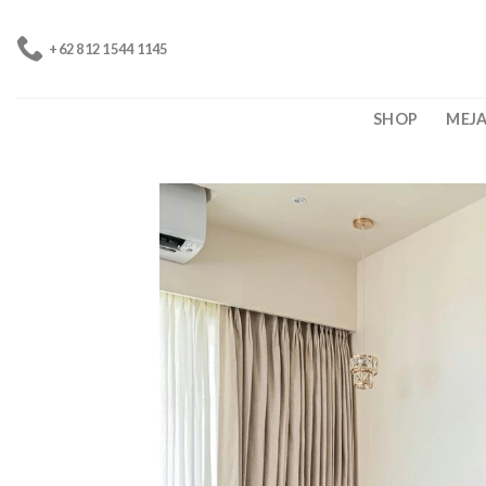
Skip
to
+62 812 1544 1145
content
SHOP
MEJ