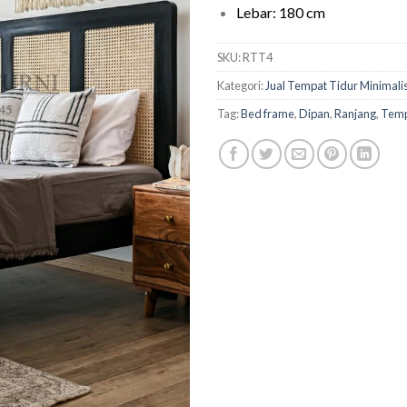
Lebar: 180 cm
SKU:
RTT4
Kategori:
Jual Tempat Tidur Minimali
Tag:
Bed frame
,
Dipan
,
Ranjang
,
Temp