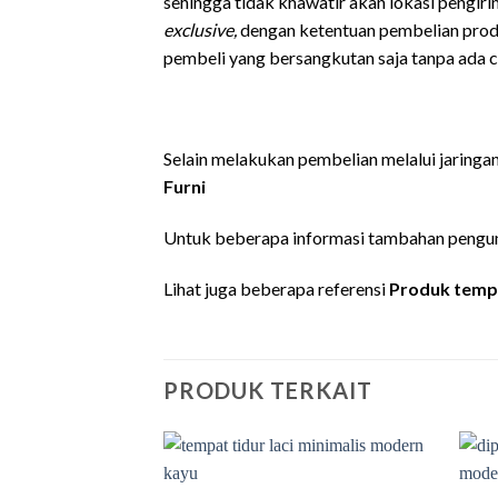
sehingga tidak khawatir akan lokasi pengir
exclusive,
dengan ketentuan pembelian prod
pembeli yang bersangkutan saja tanpa ada c
Selain melakukan pembelian melalui jaringa
Furni
Untuk beberapa informasi tambahan pengun
Lihat juga beberapa referensi
Produk tempa
PRODUK TERKAIT