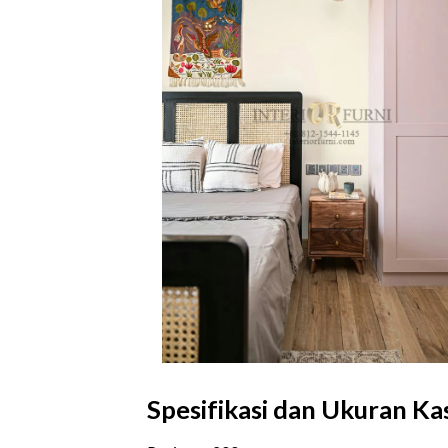
Spesifikasi dan Ukuran Ka