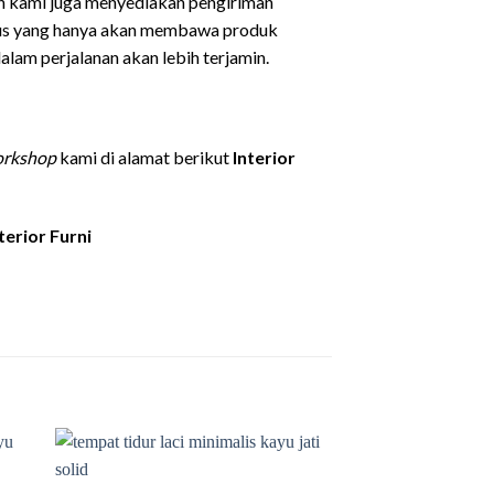
an kami juga menyediakan pengiriman
sus yang hanya akan membawa produk
lam perjalanan akan lebih terjamin.
rkshop
kami di alamat berikut
Interior
terior Furni