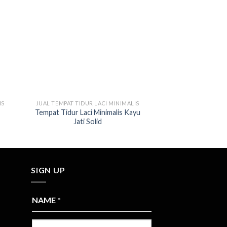
IS
JUAL TEMPAT TIDUR LACI MINIMALIS
JUAL TEMPAT TIDUR
Tempat Tidur Laci Minimalis Kayu
Tempat Tidur Mi
Jati Solid
Rot
SIGN UP
NAME
*